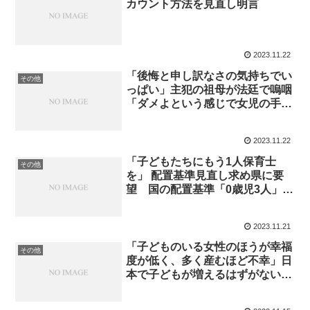
カウント方法を見直し明言
2023.11.22
「後悔と申し訳なさの気持ちでい
その他
っぱい」主犯の祖母が法廷で嗚咽
「ダメよという感じで女児の手と
めた」2歳女児“改造ベビーサーク
ル”に監禁 語られた後悔と養育
2023.11.22
への苦悩 子どもは熱中症で死亡
「子どもたちにもう1人保育士
その他
を」 配置基準見直し求め県に要
望 国の配置基準「0歳児3人」を
「2人」へ
2023.11.21
「子どものいる女性のほうが幸福
その他
度が低く、多く産むほど不幸」日
本で子どもが増えるはずがない当
たり前の理由