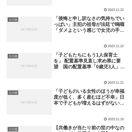
2023.11.22
「後悔と申し訳なさの気持ちでい
その他
っぱい」主犯の祖母が法廷で嗚咽
「ダメよという感じで女児の手と
めた」2歳女児“改造ベビーサーク
ル”に監禁 語られた後悔と養育
2023.11.22
への苦悩 子どもは熱中症で死亡
「子どもたちにもう1人保育士
その他
を」 配置基準見直し求め県に要
望 国の配置基準「0歳児3人」を
「2人」へ
2023.11.21
「子どものいる女性のほうが幸福
その他
度が低く、多く産むほど不幸」日
本で子どもが増えるはずがない当
たり前の理由
2023.11.15
【共働きが当たり前の世の中なの
その他