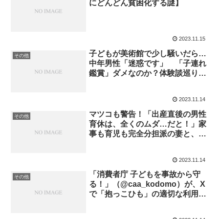
にどんどん貧困化する謎】
2023.11.15
子どもが美術館で少し騒いだら…
その他
中年男性「迷惑です」 「子連れ
鑑賞」ダメなのか？体験談巡り
SNS論争
2023.11.14
マツコも警告！「出産直後の男性
その他
育休は、全くのムダ…だと！」家
事も育児も完全分担派の妻と、協
力したい夫の「絶望的に深い溝」
2023.11.14
「消費者庁 子どもを事故から守
その他
る！」（@caa_kodomo）が、X
で「抱っこひも」の適切な利用を
呼びかけています。乳児が抱っこ
ひもの横からすり抜けて落下し、