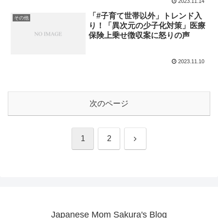
2023.11.14
頭部を骨折するなどの事故が発生
しているといいます。
「#子育て世帯以外」トレンド入
その他
り！「異次元の少子化対策」医療
保険上乗せ徴収案に怒りの声
2023.11.10
次のページ
次
1
2
へ
Japanese Mom Sakura's Blog