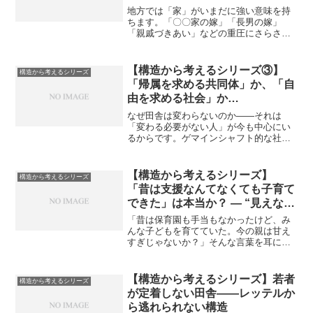
〜女性が選ぶのは“帰属”より“自
地方では「家」がいまだに強い意味を持
立”〜
ちます。「〇〇家の嫁」「長男の嫁」
「親戚づきあい」などの重圧にさらされ
る女性たちは、家庭の外でも「家」の看
板を背負うことを求められます。地域行
事、冠婚葬祭、親戚の世話——。これら
【構造から考えるシリーズ③】
構造から考えるシリーズ
は「当たり前」のこととして...
「帰属を求める共同体」か、「自
由を求める社会」か
〜田舎を変えるのは誰か〜
なぜ田舎は変わらないのか——それは
「変わる必要がない人」が今も中心にい
るからです。ゲマインシャフト的な社会
では、年長者や地元出身の男性が中心に
なって意思決定を行っていることが多
く、彼らは現状のルールの中で力を持
【構造から考えるシリーズ】
構造から考えるシリーズ
ち、居心地がいいため、「変える...
「昔は支援なんてなくても子育て
できた」は本当か？ ― “見えない
支え”があった時代と、今の重す
「昔は保育園も手当もなかったけど、み
ぎる家庭負担
んな子どもを育てていた。今の親は甘え
すぎじゃないか？」そんな言葉を耳にし
たことはありませんか？しかし、それは
本当に「支援がなくてもやっていけた時
代」だったのでしょうか？実は違いま
【構造から考えるシリーズ】若者
構造から考えるシリーズ
す。当時は支援がいらないほ...
が定着しない田舎――レッテルか
ら逃れられない構造