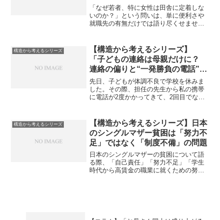
「なぜ若者、特に女性は田舎に定着しな
いのか？」という問いは、単に便利さや
就職先の有無だけでは語り尽くせませ
ん。根底には、個人の努力や能力より
も、属性（若い・女性・よそ者など）に
よって人を評価・制限するという、田舎
【構造から考えるシリーズ】
構造から考えるシリーズ
特有の社会構造が横たわってい...
「子どもの連絡は母親だけに？
連絡の偏りと“一発勝負の電話”を
めぐって」
先日、子どもが体調不良で学校を休みま
した。その際、担任の先生から私の携帯
に電話が2度かかってきて、2回目でなん
とか取ることができました。外出中だっ
たためメモは取れず、記憶を頼りに多岐
にわたる内容を覚え、帰宅後に夫に共有
【構造から考えるシリーズ】日本
構造から考えるシリーズ
しました。ところが翌日...
のシングルマザー貧困は「努力不
足」ではなく「制度不備」の問題
日本のシングルマザーの貧困について語
る際、「自己責任」「努力不足」「学生
時代から高賃金の職業に就くための努力
をしてこなかったからだ」といった声が
よく見られます。しかし、この見方は現
実を正しく反映していません。むしろ日
本は、国際比較をすると「...