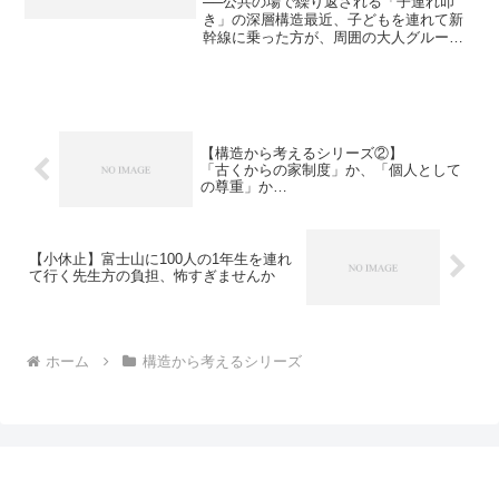
──公共の場で繰り返される「子連れ叩
き」の深層構造最近、子どもを連れて新
幹線に乗った方が、周囲の大人グループ
による騒音に困ってしまったというエピ
ソードが話題になりました。この方は、
子どもが周囲に迷惑をかけないよう最大
限配慮し、静かな車両を選...
【構造から考えるシリーズ②】
「古くからの家制度」か、「個人として
の尊重」か
〜女性が選ぶのは“帰属”より“自立”〜
【小休止】富士山に100人の1年生を連れ
て行く先生方の負担、怖すぎませんか
ホーム
構造から考えるシリーズ