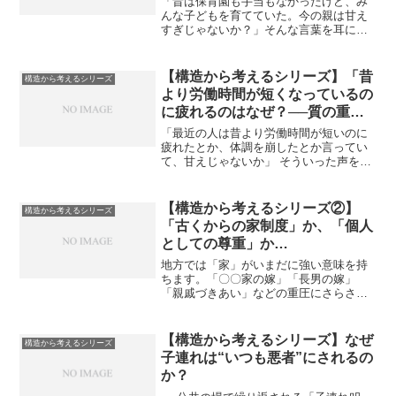
「昔は保育園も手当もなかったけど、み
ぎる家庭負担
んな子どもを育てていた。今の親は甘え
すぎじゃないか？」そんな言葉を耳にし
たことはありませんか？しかし、それは
本当に「支援がなくてもやっていけた時
代」だったのでしょうか？実は違いま
【構造から考えるシリーズ】「昔
構造から考えるシリーズ
す。当時は支援がいらないほ...
より労働時間が短くなっているの
に疲れるのはなぜ？──質の重労
働社会と、無理ゲー化する人生設
「最近の人は昔より労働時間が短いのに
計」
疲れたとか、体調を崩したとか言ってい
て、甘えじゃないか」 そういった声を聞
くことがあります。確かに、統計上では
労働時間はかつてより減っている傾向に
あります。 ですが、それと引き換えに、
【構造から考えるシリーズ②】
構造から考えるシリーズ
「仕事の質」と「一人...
「古くからの家制度」か、「個人
としての尊重」か
〜女性が選ぶのは“帰属”より“自
地方では「家」がいまだに強い意味を持
立”〜
ちます。「〇〇家の嫁」「長男の嫁」
「親戚づきあい」などの重圧にさらされ
る女性たちは、家庭の外でも「家」の看
板を背負うことを求められます。地域行
事、冠婚葬祭、親戚の世話——。これら
【構造から考えるシリーズ】なぜ
構造から考えるシリーズ
は「当たり前」のこととして...
子連れは“いつも悪者”にされるの
か？