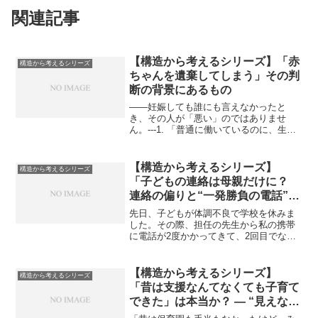
関連記事
【構造から考えるシリーズ】「赤
構造から考えるシリーズ
ちゃんを遺棄してしまう」その判
断の背景にあるもの
――妊娠しても誰にも言えなかったと
き、その人が「悪い」のではありませ
ん。---1. 「普通に働いているのに、生き
ていけない」――“境界知能”という見えに
くい困難表面的には普通に会話もでき、
日常生活を送れているように見えても、
【構造から考えるシリーズ】
構造から考えるシリーズ
実は判断力・理解...
「子どもの連絡は母親だけに？
連絡の偏りと“一発勝負の電話”を
めぐって」
先日、子どもが体調不良で学校を休みま
した。その際、担任の先生から私の携帯
に電話が2度かかってきて、2回目でなん
とか取ることができました。外出中だっ
たためメモは取れず、記憶を頼りに多岐
にわたる内容を覚え、帰宅後に夫に共有
【構造から考えるシリーズ】
構造から考えるシリーズ
しました。ところが翌日...
「昔は支援なんてなくても子育て
できた」は本当か？ ― “見えない
支え”があった時代と、今の重す