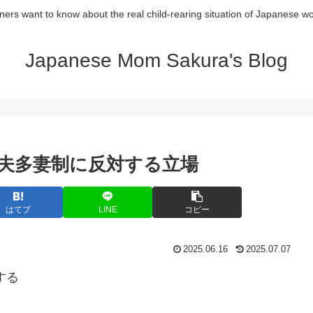
ners want to know about the real child-rearing situation of Japanese w
Japanese Mom Sakura's Blog
夫多妻制に反対する立場
はてブ
LINE
コピー
2025.06.16
2025.07.07
する