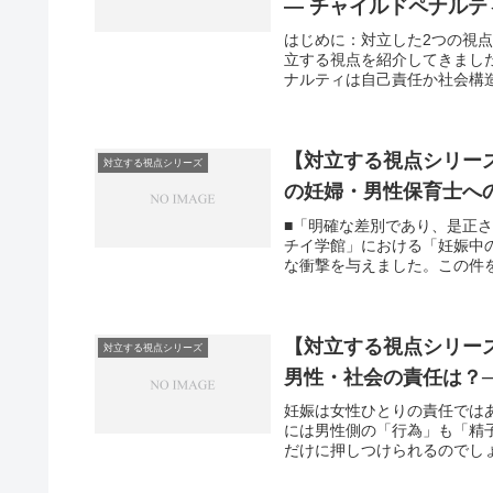
― チャイルドペナルテ
はじめに：対立した2つの視
立する視点を紹介してきまし
ナルティは自己責任か社会構造
【対立する視点シリー
対立する視点シリーズ
の妊婦・男性保育士へ
■「明確な差別であり、是正さ
チイ学館」における「妊娠中
な衝撃を与えました。この件を
【対立する視点シリー
対立する視点シリーズ
男性・社会の責任は？─
妊娠は女性ひとりの責任では
には男性側の「行為」も「精
だけに押しつけられるのでしょ