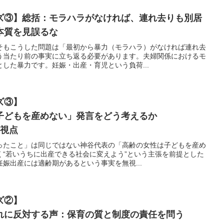
ズ③】総括：モラハラがなければ、連れ去りも別居
本質を見誤るな
そもこうした問題は「最初から暴力（モラハラ）がなければ連れ去
う当たり前の事実に立ち返る必要があります。夫婦関係におけるモ
した暴力です。妊娠・出産・育児という負荷...
ズ③】
子どもを産めない」発言をどう考えるか
の視点
ったこと」は同じではない神谷代表の「高齢の女性は子どもを産め
く“若いうちに出産できる社会に変えよう”という主張を前提とした
娠出産には適齢期があるという事実を無視...
ズ②】
れに反対する声：保育の質と制度の責任を問う