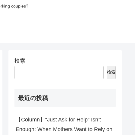
orking couples?
検索
検索
最近の投稿
【Column】“Just Ask for Help” Isn’t
Enough: When Mothers Want to Rely on