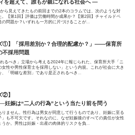
ィを超えて、誰もが親になれる社会へ ―
点から見えてきたもの前回までの2本のコラムでは、次のような対
た。【第1回】評価は労働時間か成果か？【第2回】チャイルドペ
の問題か？いずれも一方的に片づけることが...
ズ①】「採用差別か？合理的配慮か？」――保育所
の不採用問題
れるべき」立場から考える2024年に報じられた、保育所大手「ニ
の女性や男性保育士を採用しない」という内規。これが社会に大き
、「明確な差別」であり是正されるべき...
ズ②】
─妊娠は“二人の行為”という当たり前を問う
ありません。性行為は男女が同意して行うものであり、妊娠に至る
子」も不可欠です。それなのに、なぜ妊娠後のすべての責任が女性
うか。男性は妊娠・出産の肉体的リスクを負...