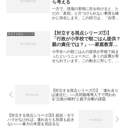
ら考える
一方で、現場の実情に目を向けると、た
だの「差別」と片づけられない事情も確
かに存在します。この回では、「合理的
な区別として一定の理解が必要では？」
という視点から詳しく考えます。■ 男性
保育士への不安現実に、過去には男性保
【対立する視点シリーズ①】
対立する視点シリーズ
育士による性犯罪事件が...
「行政が小学校で朝ごはん提供？
親の責任では？」──家庭教育の
自助努力を問う
小学生への朝ごはんの提供が学校で始ま
ったというニュースに、多くの反響が寄
せられています。この動きに対して、あ
る種の疑問を呈する声があるのも事実で
す。それは「親の責任をなぜ行政が肩代
わりするのか」「子ども手当も支給され
ているのに、家庭で完結す...
【対立する視点シリーズ①】「連れ去り
は違法だ」──共同親権導入下で問われ
る“父親の権利”と親子分断の課題
【対立する視点シリーズ③】総括：モラ
ハラがなければ、連れ去りも別居も起き
ない——暴力の本質を見誤るな