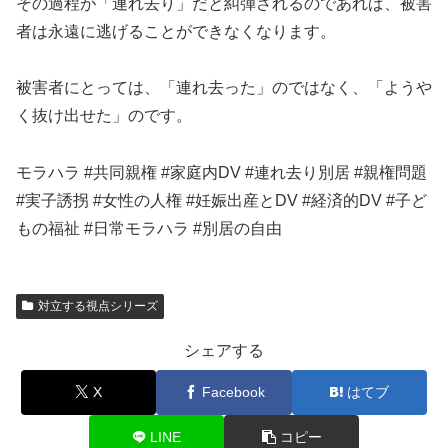
その過程が「連れ去り」だと糾弾されるのであれば、被害
者は永遠に逃げることができなくなります。
被害者にとっては、「連れ去った」のではなく、「ようや
く抜け出せた」のです。
モラハラ #共同親権 #家庭内DV #連れ去り別居 #親権問題
#実子誘拐 #女性の人権 #妊娠出産とDV #経済的DV #子ど
もの福祉 #日常モラハラ #別居の自由
対立する視点シリーズ
シェアする
X
Facebook
はてブ
LINE
コピー