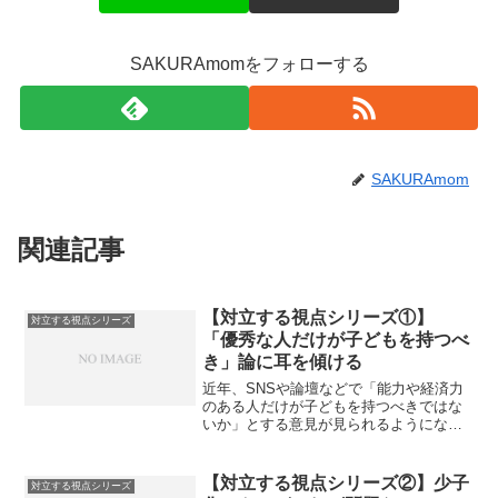
SAKURAmomをフォローする
SAKURAmom
関連記事
【対立する視点シリーズ①】
対立する視点シリーズ
「優秀な人だけが子どもを持つべ
き」論に耳を傾ける
近年、SNSや論壇などで「能力や経済力
のある人だけが子どもを持つべきではな
いか」とする意見が見られるようになり
ました。極端に聞こえるかもしれません
が、そうした主張の背景には現代社会の
リアルな課題があります。たとえば、子
【対立する視点シリーズ②】少子
対立する視点シリーズ
どもの貧困が深刻化して...