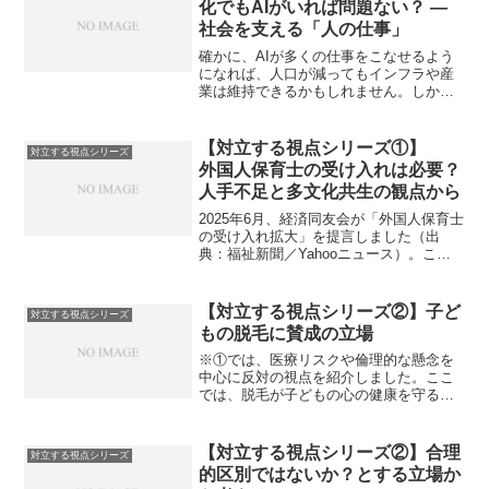
化でもAIがいれば問題ない？ ―
社会を支える「人の仕事」
確かに、AIが多くの仕事をこなせるよう
になれば、人口が減ってもインフラや産
業は維持できるかもしれません。しかし
社会というのは、単なる「機能」で成り
立っているわけではありません。たとえ
ば保育、介護、医療、教育――これらは
【対立する視点シリーズ①】
対立する視点シリーズ
効率だけで測れない、「...
外国人保育士の受け入れは必要？
人手不足と多文化共生の観点から
2025年6月、経済同友会が「外国人保育士
の受け入れ拡大」を提言しました（出
典：福祉新聞／Yahooニュース）。この
提言は、日本社会が抱える少子化・保育
士不足の問題に対処するための一案とし
て注目されています。日本では共働き世
【対立する視点シリーズ②】子ど
対立する視点シリーズ
帯が増える一方、...
もの脱毛に賛成の立場
※①では、医療リスクや倫理的な懸念を
中心に反対の視点を紹介しました。ここ
では、脱毛が子どもの心の健康を守る選
択肢になるという立場から考えていきま
す。--1. 見た目の悩みは、心の深い痛み
にもつながる小学生の中には、体毛が濃
【対立する視点シリーズ②】合理
対立する視点シリーズ
いことでからかわれ...
的区別ではないか？とする立場か