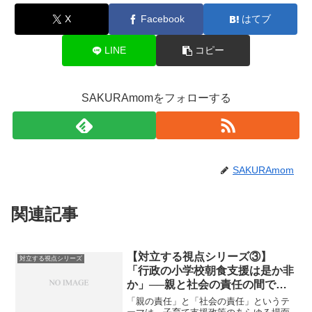
X
Facebook
はてブ
LINE
コピー
SAKURAmomをフォローする
SAKURAmom
関連記事
【対立する視点シリーズ③】
対立する視点シリーズ
「行政の小学校朝食支援は是か非
か」──親と社会の責任の間で、
子どもを中心に据える支援を考え
「親の責任」と「社会の責任」というテ