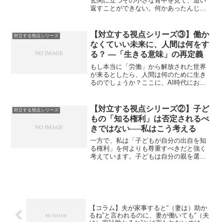
玄関に立つその小さな背中を見て、追い
返すことができない。何かあったんじゃ
ないか。お腹を空かせていないか。帰る
家が本当に安心できる場所なのか――。
そんな想像がよぎるのは、決してお節介
【対立する視点シリーズ③】働か
対立する視点シリーズ
ではなく、ごく自然な感情...
なくていい未来に、人間は何をす
る？ ―「生きる意味」の再定義
もし本当に「労働」から解放された世界
が来るとしたら、人間は何のために生き
るのでしょうか？ここに、AI時代におけ
る最大の問いが横たわっています。AIが
あらゆる機能を肩代わりしてくれる社会
で、人間が果たすべき役割は、「価値を
【対立する視点シリーズ②】子ど
対立する視点シリーズ
創り出すこと」ではな...
もの「知る権利」は否定されるべ
きではない──私はこう考える
一方で、私は「子どもが自分の出自を知
る権利」を何よりも尊重すべきだと強く
考えています。子どもは自分の親を選べ
ません。自分のルーツやアイデンティテ
ィを知りたいという気持ちは、人間とし
てごく自然であり、その権利を否定して
よいはずがありません。た...
【コラム】夫が家事すると“（妻は）助か
るね”と言われるのに、妻が働いても“（夫