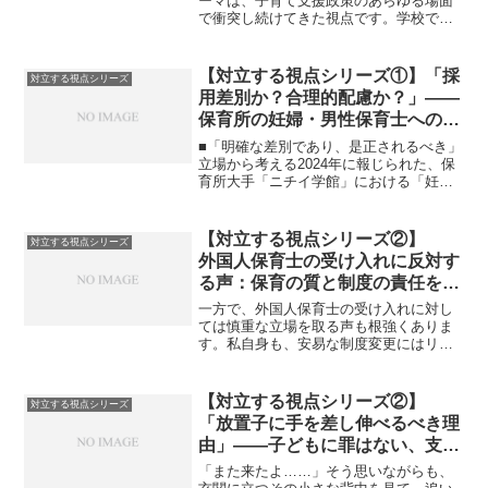
る
ーマは、子育て支援政策のあらゆる場面
で衝突し続けてきた視点です。学校での
朝食提供をめぐる議論も、この古くて新
しい論点を改めて突きつけています。親
が担うべき役割はもちろん重要です。愛
【対立する視点シリーズ①】「採
対立する視点シリーズ
情、栄養、生活習慣、道徳...
用差別か？合理的配慮か？」――
保育所の妊婦・男性保育士への不
採用問題
■「明確な差別であり、是正されるべき」
立場から考える2024年に報じられた、保
育所大手「ニチイ学館」における「妊娠
中の女性や男性保育士を採用しない」と
いう内規。これが社会に大きな衝撃を与
えました。この件を、「明確な差別」で
【対立する視点シリーズ②】
対立する視点シリーズ
あり是正されるべき...
外国人保育士の受け入れに反対す
る声：保育の質と制度の責任を問
う
一方で、外国人保育士の受け入れに対し
ては慎重な立場を取る声も根強くありま
す。私自身も、安易な制度変更にはリス
クがあると感じています。まず、現在の
保育士不足の背景には、長時間労働や低
賃金、過重な責任といった構造的な課題
【対立する視点シリーズ②】
対立する視点シリーズ
があります。厚生労働省の...
「放置子に手を差し伸べるべき理
由」――子どもに罪はない、支え
合う社会へ
「また来たよ……」そう思いながらも、