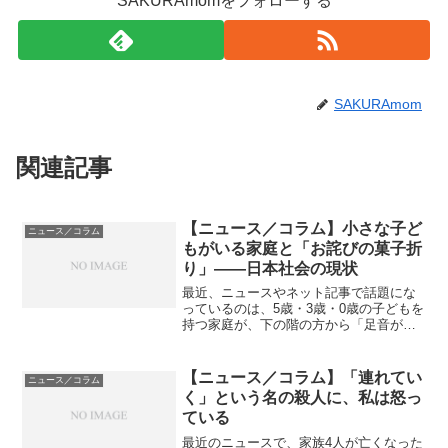
SAKURAmomをフォローする
SAKURAmom
関連記事
【ニュース／コラム】小さな子ど
ニュース／コラム
もがいる家庭と「お詫びの菓子折
り」——日本社会の現状
最近、ニュースやネット記事で話題にな
っているのは、5歳・3歳・0歳の子どもを
持つ家庭が、下の階の方から「足音がう
るさい」と言われてしまったケースで
す。学校の先生は「そのままで大丈夫」
と言ったものの、親としては「迷惑をか
【ニュース／コラム】「連れてい
ニュース／コラム
けてしまったのでは」と...
く」という名の殺人に、私は怒っ
ている
最近のニュースで、家族4人が亡くなった