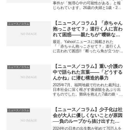
事件が「無理心中の可能性がある」と報
じられています。26歳の夫婦と1歳・2歳
の娘たち。現場には「ごめんね」という
メモもあったといいます。もしこれが夫
による無理心中、つまり妻や子どもを道
【ニュース／コラム】「赤ちゃん
ニュース／コラム
連れにしたものだっ...
抱っこさせて？」道行く人に言わ
れて困惑——親たちが“曖昧な態
度”を選ぶ理由
最近、Yahoo!ニュースに掲載された
『「赤ちゃん抱っこさせて？」道行く人
に言われて困惑!!「断ったら角が立つか
も」とっさの逃げの一言が絶妙だった』
（ウォーカープラス）という記事が話題
になっています。記事では、ある若い母
【ニュース／コラム】重い介護の
ニュース／コラム
親が道で高齢女性に「...
中で語られた言葉――「どうする
んかね」に潜む構造的暴力
2025年7月、福岡地裁で行われた裁判は、
日本社会に深く根ざす価値観をあぶり出
すものでした。難病を抱えた7歳の娘・心
菜さんの人工呼吸器を外し命を奪ったと
して、母親である福崎純子被告が殺人罪
に問われた事件。母親は法廷で「このま
【ニュース／コラム】少子化は社
ニュース／コラム
ま生きたらだめな...
会が大人に優しくないことが原因
──負のループから抜け出すため
に
2024年の日本の出生数が初めて70万人を