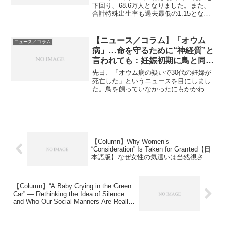
下回り、68.6万人となりました。また、
合計特殊出生率も過去最低の1.15とな
り、少子化の深刻さが改めて浮き彫りに
なっています（出典：TBS NEWS DIG
Powered by JNN, 202...
【ニュース／コラム】「オウム
ニュース／コラム
病」…命を守るために“神経質”と
言われても：妊娠初期に鳥と同席
を避けた私の話
先日、「オウム病の疑いで30代の妊婦が
死亡した」というニュースを目にしまし
た。鳥を飼っていなかったにもかかわら
ず感染したという報道に、胸がざわつい
た方も多いのではないでしょうか。鳥の
糞や羽に含まれる菌が空気中に舞い、そ
れを吸い込むことで感染...
【Column】Why Women’s
“Consideration” Is Taken for Granted【日
本語版】なぜ女性の気遣いは当然視され
るのか？
【Column】“A Baby Crying in the Green
Car” — Rethinking the Idea of Silence
and Who Our Social Manners Are Really
For