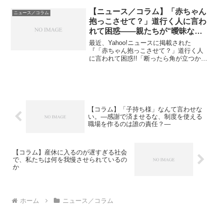
大学の山本詩子教授（助産学）によるも
ので、出産後の女性が孤立せず、心身の
【ニュース／コラム】「赤ちゃん
ニュース／コラム
安定を保てる...
抱っこさせて？」道行く人に言わ
れて困惑——親たちが“曖昧な態
度”を選ぶ理由
最近、Yahoo!ニュースに掲載された
『「赤ちゃん抱っこさせて？」道行く人
に言われて困惑!!「断ったら角が立つか
も」とっさの逃げの一言が絶妙だった』
（ウォーカープラス）という記事が話題
になっています。記事では、ある若い母
親が道で高齢女性に「...
【コラム】「子持ち様」なんて言わせな
い。―感謝で済ませるな、制度を使える
職場を作るのは誰の責任？―
【コラム】産休に入るのが遅すぎる社会
で、私たちは何を我慢させられているの
か
ホーム
ニュース／コラム