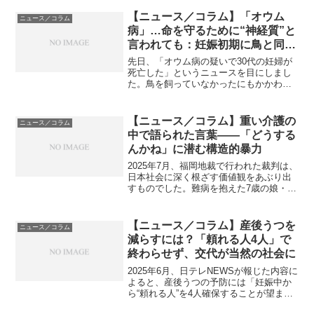
「赤ちゃんが泣くのは当然なのに、そん
な言い方は冷たい」という声もありま
【ニュース／コラム】「オウム
ニュース／コラム
す。私はこの議論を見ていて、...
病」…命を守るために“神経質”と
言われても：妊娠初期に鳥と同席
を避けた私の話
先日、「オウム病の疑いで30代の妊婦が
死亡した」というニュースを目にしまし
た。鳥を飼っていなかったにもかかわら
ず感染したという報道に、胸がざわつい
た方も多いのではないでしょうか。鳥の
糞や羽に含まれる菌が空気中に舞い、そ
【ニュース／コラム】重い介護の
ニュース／コラム
れを吸い込むことで感染...
中で語られた言葉――「どうする
んかね」に潜む構造的暴力
2025年7月、福岡地裁で行われた裁判は、
日本社会に深く根ざす価値観をあぶり出
すものでした。難病を抱えた7歳の娘・心
菜さんの人工呼吸器を外し命を奪ったと
して、母親である福崎純子被告が殺人罪
に問われた事件。母親は法廷で「このま
【ニュース／コラム】産後うつを
ニュース／コラム
ま生きたらだめな...
減らすには？「頼れる人4人」で
終わらせず、交代が当然の社会に
2025年6月、日テレNEWSが報じた内容に
よると、産後うつの予防には「妊娠中か
ら“頼れる人”を4人確保することが望まし
い」とされています。この意見は、筑波