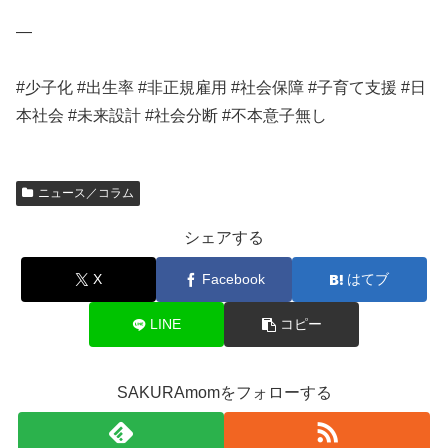
—
#少子化 #出生率 #非正規雇用 #社会保障 #子育て支援 #日
本社会 #未来設計 #社会分断 #不本意子無し
ニュース／コラム
シェアする
X
Facebook
はてブ
LINE
コピー
SAKURAmomをフォローする