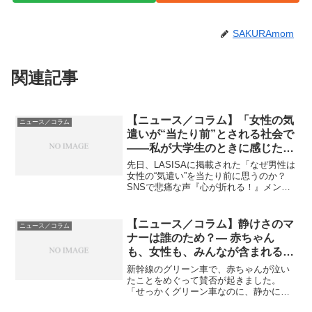
SAKURAmom
関連記事
【ニュース／コラム】「女性の気
ニュース／コラム
遣いが“当たり前”とされる社会で
——私が大学生のときに感じた違
和感」
先日、LASISAに掲載された「なぜ男性は
女性の“気遣い”を当たり前に思うのか？
SNSで悲痛な声『心が折れる！』メンタ
ルケアする女性たちの実態」（Yahoo!ニ
ュース／LASISA、2025年10月20日掲
載）という記事を読みました。この...
【ニュース／コラム】静けさのマ
ニュース／コラム
ナーは誰のため？― 赤ちゃん
も、女性も、みんなが含まれる社
会へ ―
新幹線のグリーン車で、赤ちゃんが泣い
たことをめぐって賛否が起きました。
「せっかくグリーン車なのに、静かに過
ごせないのは困る」という声もあれば、