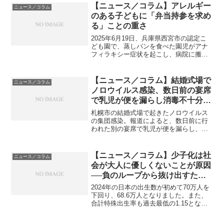
親に対し、懲役2年8か月の実刑判決を言
【ニュース／コラム】アレルギー
ニュース／コラム
い渡しました...
のある子どもに「弁当持参を求め
る」ことの重さ
2025年6月19日、兵庫県西宮市の認定こ
ども園で、蒸しパンを食べた園児がアナ
フィラキシー症状を起こし、病院に搬送
されました。報道によると、症状が出た
園児は1人で、命に別状はなかったとのこ
とです。こども園は当日、保護者向けの
【ニュース／コラム】結婚式場で
ニュース／コラム
説明会を開き、対...
ノロウイルス感染、数日前の宴席
で乳児が便を漏らし消毒不十分
───「子どもを出席させた親が悪
札幌市の結婚式場で起きたノロウイルス
い」は本当に正しいのか？
の集団感染。報道によると、数日前に行
われた別の宴席で乳児が便を漏らし、そ
の後の不十分な消毒が感染拡大につなが
った可能性があるとのこと。このニュー
スに対して、SNS上では「体調不良の子
【ニュース／コラム】少子化は社
ニュース／コラム
どもを連れてきた親が悪...
会が大人に優しくないことが原因
──負のループから抜け出すため
に
2024年の日本の出生数が初めて70万人を
下回り、68.6万人となりました。また、
合計特殊出生率も過去最低の1.15とな
り、少子化の深刻さが改めて浮き彫りに
なっています（出典：TBS NEWS DIG