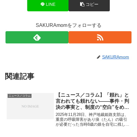
LINE
コピー
SAKURAmomをフォローする
SAKURAmom
関連記事
【ニュース／コラム】「頼れ」と
ニュース／コラム
言われても頼れない――事件・判
決の事実と、制度の“空白”をめぐ
る現実
2025年11月28日、神戸地裁姫路支部は、
重度の呼吸障害があり痰（たん）の吸引
が必要だった当時8歳の娘を自宅に残して
外出し、翌朝までに娘を窒息死させたと
して保護責任者遺棄致死罪に問われた母