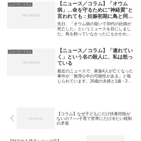
Powered by JNN, 202...
【ニュース／コラム】「オウム
ニュース／コラム
病」…命を守るために“神経質”と
言われても：妊娠初期に鳥と同席
を避けた私の話
先日、「オウム病の疑いで30代の妊婦が
死亡した」というニュースを目にしまし
た。鳥を飼っていなかったにもかかわら
ず感染したという報道に、胸がざわつい
た方も多いのではないでしょうか。鳥の
糞や羽に含まれる菌が空気中に舞い、そ
【ニュース／コラム】「連れてい
ニュース／コラム
れを吸い込むことで感染...
く」という名の殺人に、私は怒っ
ている
最近のニュースで、家族4人が亡くなった
事件が「無理心中の可能性がある」と報
じられています。26歳の夫婦と1歳・2歳
の娘たち。現場には「ごめんね」という
メモもあったといいます。もしこれが夫
による無理心中、つまり妻や子どもを道
連れにしたものだっ...
【コラム】なぜ子どもにだけ扶養控除が
ないの？──子育て世帯にだけ冷たい税制
の矛盾