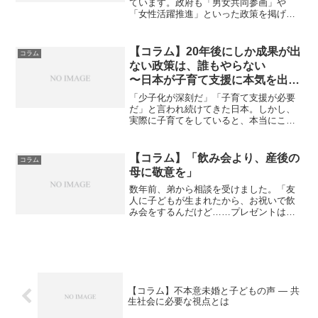
ています。政府も「男女共同参画」や
「女性活躍推進」といった政策を掲げ、
保育環境の整備や育児支援の充実を図っ
ています。しかし、私たちが直面してい
る現実には、大きな矛盾があります。そ
【コラム】20年後にしか成果が出
コラム
れは、「共働きを求めながら...
ない政策は、誰もやらない
〜日本が子育て支援に本気を出せ
ない構造的理由〜
「少子化が深刻だ」「子育て支援が必要
だ」と言われ続けてきた日本。しかし、
実際に子育てをしていると、本当にこの
国は子どもと家庭を支える気があるのか
と、疑いたくなる場面が多くあります。
なぜ、日本では子育て支援がなかなか本
【コラム】「飲み会より、産後の
コラム
気で進まないのでしょうか...
母に敬意を」
数年前、弟から相談を受けました。「友
人に子どもが生まれたから、お祝いで飲
み会をするんだけど……プレゼントは何
がいいかな？」弟としては善意で相談し
てくれていたのだと思います。でも、私
は即答しました。「飲み会はやめなさ
い。」一瞬、弟は驚いていた...
【コラム】不本意未婚と子どもの声 ― 共
生社会に必要な視点とは