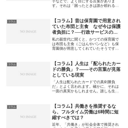
子などで、よく目にする言葉がありま
す。それは「困ったときは誰か頼れる人
を見つけましょう」というメッセージで
す。一見すると温かく、もっともな提案
に思えるかもしれません。しかし、現実
【コラム】昔は保育園で用意され
コラム
にはこの言葉に違和感を覚え...
ていた布団と主食 なぜ今は保護
者負担に？──行政サービスの
「後退」を考える
私の親世代に聞くと、かつての保育園で
は布団も主食（ごはんやパンなど）も保
育園側が用意してくれていたそうです。
保護者が毎朝持参したり、週末に布団を
持ち帰って洗濯したりする必要はなく、
忙しい朝の時間を子どもと落ち着いて過
【コラム】人生は「配られたカー
コラム
ごすことができたといいま...
ドの勝負」？――その言葉が見落
としている現実
「人生は配られたカードでの真剣勝負
だ」とよく言われます。確かに、それは
一面の真実かもしれません。誰しも生ま
れる環境や持っている資質、体力、資
産、人脈など、スタート地点に差があり
ます。それでも、その限られたカードを
【コラム】共働きを推奨するな
コラム
駆使して生き抜いていくという...
ら、フルタイム労働は6時間に短
縮すべきでは？
近年、「共働き」が社会全体で推奨され