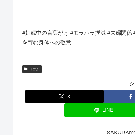
—
#妊娠中の言葉がけ #モラハラ撲滅 #夫婦関係
を育む身体への敬意
コラム
シ
X
LINE
SAKURA