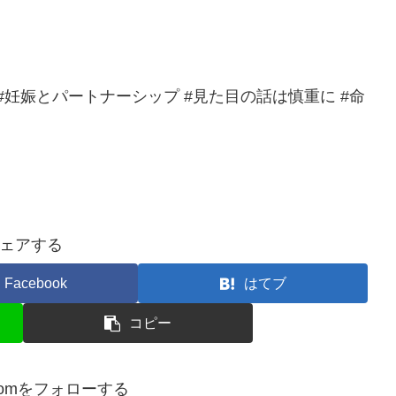
 #妊娠とパートナーシップ #見た目の話は慎重に #命
ェアする
Facebook
はてブ
コピー
momをフォローする