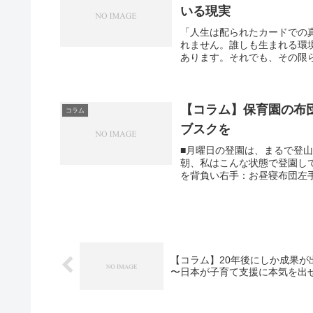
いる現実
「人生は配られたカードでの
れません。誰しも生まれる環
あります。それでも、その限ら
【コラム】保育園の布
コラム
ブスクを
■月曜日の登園は、まるで登
朝、私はこんな状態で登園し
を背負い右手：お昼寝布団左手
【コラム】20年後にしか成果が
〜日本が子育て支援に本気を出