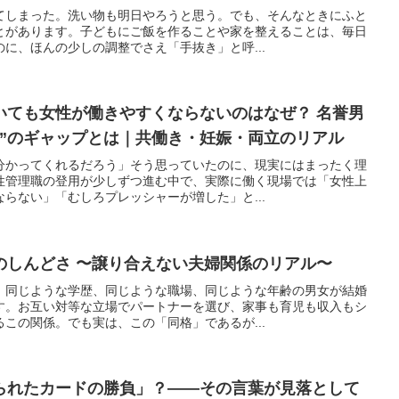
てしまった。洗い物も明日やろうと思う。でも、そんなときにふと
とがあります。子どもにご飯を作ることや家を整えることは、毎日
に、ほんの少しの調整でさえ「手抜き」と呼...
いても女性が働きやすくならないのはなぜ？ 名誉男
望”のギャップとは｜共働き・妊娠・両立のリアル
分かってくれるだろう」そう思っていたのに、現実にはまったく理
性管理職の登用が少しずつ進む中で、実際に働く現場では「女性上
らない」「むしろプレッシャーが増した」と...
のしんどさ 〜譲り合えない夫婦関係のリアル〜
、同じような学歴、同じような職場、同じような年齢の男女が結婚
す。お互い対等な立場でパートナーを選び、家事も育児も収入もシ
この関係。でも実は、この「同格」であるが...
られたカードの勝負」？――その言葉が見落として