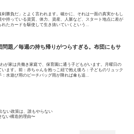
真剣勝負だ」とよく言われます。確かに、それは一面の真実かもし
境や持っている資質、体力、資産、人脈など、スタート地点に差が
れたカードを駆使して生き抜いていくという...
団問題／毎週の持ち帰りがつらすぎる。布団にもサ
山わが家は共働き家庭で、保育園に通う子どもがいます。月曜日の
ています。前：赤ちゃんを抱っこ紐で抱え後ろ：子どものリュック
：水遊び用のビーチバッグ雨が降れば傘も追...
出ない政策は、誰もやらない
せない構造的理由〜