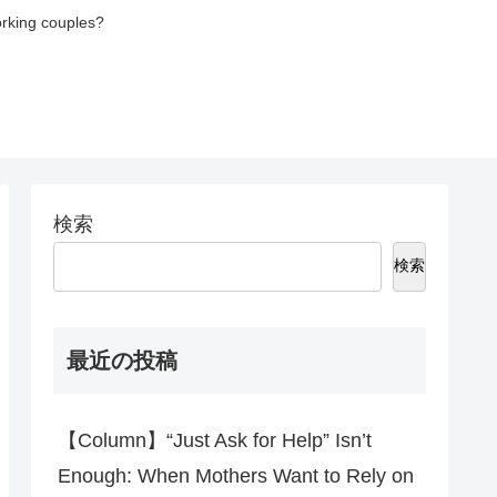
orking couples?
検索
検索
最近の投稿
【Column】“Just Ask for Help” Isn’t
Enough: When Mothers Want to Rely on