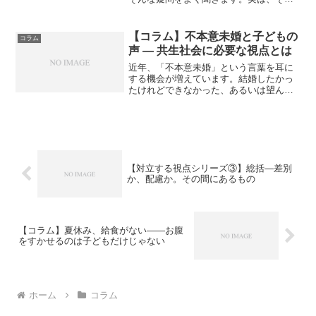
答えは「子育てのリアルな大変さ」と
「家事の複雑さ」にあります。育児経験
のない人が想像する“目を離した”と、実際
【コラム】不本意未婚と子どもの
コラム
に子育てをしている親が...
声 ― 共生社会に必要な視点とは
近年、「不本意未婚」という言葉を耳に
する機会が増えています。結婚したかっ
たけれどできなかった、あるいは望んで
いたが選ばれなかったという人々を指す
言葉です。そこには、従来の「誰でも結
婚できる」という社会的仕組みの崩壊が
背景にあります。かつては...
【対立する視点シリーズ③】総括―差別
か、配慮か。その間にあるもの
【コラム】夏休み、給食がない——お腹
をすかせるのは子どもだけじゃない
ホーム
コラム