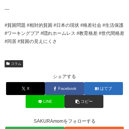
—
#貧困問題 #相対的貧困 #日本の現状 #格差社会 #生活保護
#ワーキングプア #隠れホームレス #教育格差 #世代間格差
#同居 #貧困の見えにくさ
コラム
シェアする
X
Facebook
はてブ
LINE
コピー
SAKURAmomをフォローする