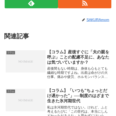
SAKURAmom
関連記事
【コラム】産後すぐに「夫の親を
コラム
呼ぶ」ことの配慮不足に、あなた
は気づいていますか？
産後間もない時期は、身体も心もとても
繊細な時期ですよね。出産は命がけの大
仕事。痛みや疲労、ホルモンバランスの
変化に加え、初めての育児で不安もいっ
ぱい。そんな時に、夫が「育児が大変な
ら俺の親を呼ぼうか」と言ってきたら、
【コラム】「いつも“ちょっとだ
コラム
正直どう感じますか？たと...
け遅かった”」──制度のはざまで
生きた氷河期世代
私は氷河期世代ではない。けれど、ふと
考えるたびに「この世代は、本当にしん
どかっただろうな」と思わずにはいられ