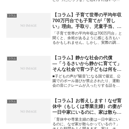
ない。■氷河期世代とは「就職氷河期世
代」とは、概ね1970年頃から1982年頃ま
でに生まれた世代を指す。バブル崩壊
【コラム】子育て世帯の平均年収
コラム
（1991年頃）の...
700万円台でも子育てが「苦し
い」理由。手取り、児童手当、制
度の現実
「子育て世帯の平均年収は700万円台」と
聞くと、余裕があるように感じる方もい
るかもしれません。しかし、実際の調査
では、そうした家庭の多くが「生活は大
変苦しい」と感じているのです。これは
本当に“贅沢”の問題なのでしょうか？い
【コラム】静かな社会の代償
コラム
え、そこには私たち...
―「うるさいから静かに育てて」
そんな社会で育つ子どもは何を感
じる？
■子どもの声が“騒音”になる国で最近、公
園でのボール遊びが禁止されたり、運動
会の音にクレームが入ったりする話をよ
く聞くようになりました。さらには、庭
でのプール遊びに「声がうるさい」と苦
情が寄せられることもあります。こうし
【コラム】お答えします！なぜ育
コラム
た現象を見ていると、...
休中（もしくは専業主婦）の妻が
一日中家にいるのに、家は散らか
っているのか？
「育休中や専業主婦の妻は一日中家にい
るのに、なぜ家が散らかっているの？」
そんな疑問をよく聞きます。実は、その