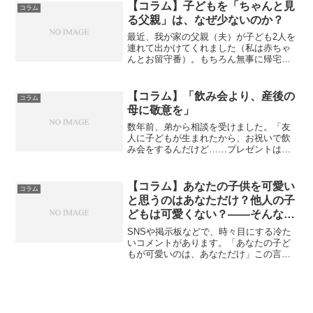
が気をつけましょう」で終わってはいけ
【コラム】子どもを「ちゃんと見
コラム
ない、ということです。妊婦...
る父親」は、なぜ少ないのか？
最近、我が家の父親（夫）が子ども2人を
連れて出かけてくれました（私は赤ちゃ
んとお留守番）。もちろん無事に帰宅
し、道中の様子も丁寧に教えてくれまし
た。着替えやおむつ、けがの注意、食事
やトイレなど、私が一緒にいるときと同
【コラム】「飲み会より、産後の
コラム
じように子どもたちのお世...
母に敬意を」
数年前、弟から相談を受けました。「友
人に子どもが生まれたから、お祝いで飲
み会をするんだけど……プレゼントは何
がいいかな？」弟としては善意で相談し
てくれていたのだと思います。でも、私
は即答しました。「飲み会はやめなさ
【コラム】あなたの子供を可愛い
コラム
い。」一瞬、弟は驚いていた...
と思うのはあなただけ？他人の子
どもは可愛くない？――そんなこ
とはありません！
SNSや掲示板などで、時々目にする冷た
いコメントがあります。「あなたの子ど
もが可愛いのは、あなただけ」この言葉
を見て、心がぎゅっと苦しくなった方も
いらっしゃるのではないでしょうか。確
かに、わが子が一番可愛いと思う気持ち
は、親として自然なこと...