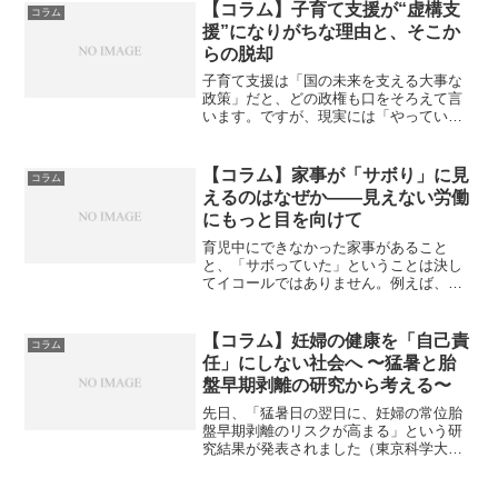
【コラム】子育て支援が“虚構支
コラム
援”になりがちな理由と、そこか
らの脱却
子育て支援は「国の未来を支える大事な
政策」だと、どの政権も口をそろえて言
います。ですが、現実には「やっている
感」だけが目立ち、現場の家庭には届か
ない。こうした“虚構支援”がなぜ繰り返さ
れるのか、理由を整理してみました。1.
【コラム】家事が「サボり」に見
コラム
継続性への不信：...
えるのはなぜか――見えない労働
にもっと目を向けて
育児中にできなかった家事があること
と、「サボっていた」ということは決し
てイコールではありません。例えば、人
が1人しかいない状況で、1日中2本の電話
が同時に鳴り続けていたとしましょう。
その人が休むことなく、1本の電話を取り
【コラム】妊婦の健康を「自己責
コラム
続けていたとしても、...
任」にしない社会へ 〜猛暑と胎
盤早期剥離の研究から考える〜
先日、「猛暑日の翌日に、妊婦の常位胎
盤早期剥離のリスクが高まる」という研
究結果が発表されました（東京科学大
学・リセマム掲載）。このような知見を
見るたびに感じるのは、「妊婦さん本人