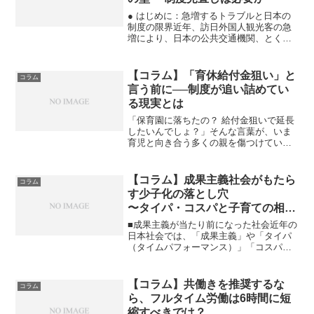
● はじめに：急増するトラブルと日本の
制度の限界近年、訪日外国人観光客の急
増により、日本の公共交通機関、とくに
新幹線の車内マナーをめぐるトラブルが
深刻化しています。2024年以降、各鉄道
会社や国土交通省のデータ、現場の報告
【コラム】「育休給付金狙い」と
コラム
によれば、主に以下...
言う前に──制度が追い詰めてい
る現実とは
「保育園に落ちたの？ 給付金狙いで延長
したいんでしょ？」そんな言葉が、いま
育児と向き合う多くの親を傷つけていま
す。しかし本当に責められるべきは、親
たちではなく「制度の不備」ではないで
しょうか。---■ 1歳で復帰しなければなら
【コラム】成果主義社会がもたら
コラム
ない空気感日本...
す少子化の落とし穴
〜タイパ・コスパと子育ての相性
の悪さとは〜
■成果主義が当たり前になった社会近年の
日本社会では、「成果主義」や「タイパ
（タイムパフォーマンス）」「コスパ
（コストパフォーマンス）」という言葉
が当たり前のように使われています。な
るべく早く、なるべく無駄を省き、効率
【コラム】共働きを推奨するな
コラム
よく成果を出す──そんな...
ら、フルタイム労働は6時間に短
縮すべきでは？