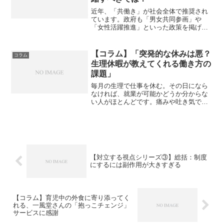
近年、「共働き」が社会全体で推奨され
ています。政府も「男女共同参画」や
「女性活躍推進」といった政策を掲げ、
保育環境の整備や育児支援の充実を図っ
ています。しかし、私たちが直面してい
る現実には、大きな矛盾があります。そ
【コラム】「突発的な休みは悪？
コラム
れは、「共働きを求めながら...
生理休暇が教えてくれる働き方の
課題」
毎月の生理で仕事を休む。その日になら
なければ、就業が可能かどうか分からな
い人がほとんどです。痛みや吐き気で働
けないのに、前もって申請していなかっ
たからと休みを拒否されることもありま
す。たとえ休めても、周囲の目は冷た
く、謝罪を強いられます。「...
【対立する視点シリーズ③】総括：制度
にするには副作用が大きすぎる
【コラム】育児中の外食に寄り添ってく
れる、一風堂さんの「抱っこチェンジ」
サービスに感謝