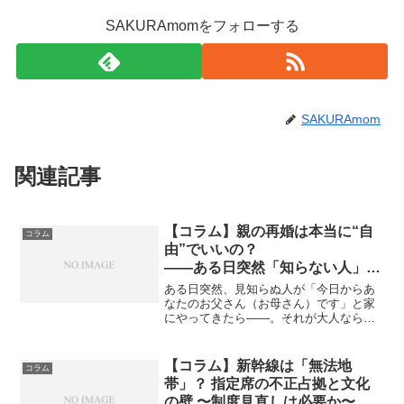
SAKURAmomをフォローする
SAKURAmom
関連記事
【コラム】親の再婚は本当に“自
コラム
由”でいいの？
――ある日突然「知らない人」と
同居、追い出すことも出ていくこ
ある日突然、見知らぬ人が「今日からあ
ともできない未成年の現実
なたのお父さん（お母さん）です」と家
にやってきたら——。それが大人なら、
「勝手に入ってこないで！」と追い返す
でしょう。でも、子どもだったら？出て
行く自由も、反対する権利もないまま、
【コラム】新幹線は「無法地
コラム
拒否権のない同居生活が始...
帯」？ 指定席の不正占拠と文化
の壁 〜制度見直しは必要か〜