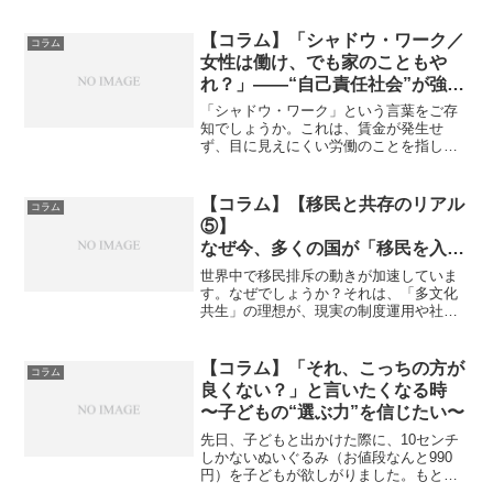
【コラム】「シャドウ・ワーク／
コラム
女性は働け、でも家のこともや
れ？」――“自己責任社会”が強い
る二重労働
「シャドウ・ワーク」という言葉をご存
知でしょうか。これは、賃金が発生せ
ず、目に見えにくい労働のことを指しま
す。家事や育児、PTA活動、職場での雑
務や感情労働も含まれます。近年、こう
したシャドウ・ワークが女性のキャリア
【コラム】【移民と共存のリアル
コラム
に与える影響についての議...
⑤】
なぜ今、多くの国が「移民を入れ
ない」方向へ進んでいるのか？
世界中で移民排斥の動きが加速していま
す。なぜでしょうか？それは、「多文化
共生」の理想が、現実の制度運用や社会
の体力と釣り合わなくなってきたからで
はないでしょうか。ドイツ、スウェーデ
ン、フランス、イタリアなど、かつて移
【コラム】「それ、こっちの方が
コラム
民受け入れに積極的だった...
良くない？」と言いたくなる時
〜子どもの“選ぶ力”を信じたい〜
先日、子どもと出かけた際に、10センチ
しかないぬいぐるみ（お値段なんと990
円）を子どもが欲しがりました。もとも
と違う物を買いに行ったはずなのに、途