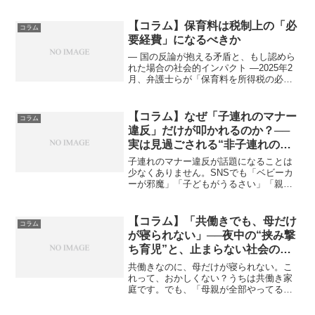
中でこのぬいぐるみに興味が移ってしま
ったようです。私の頭の中には、「高す
【コラム】保育料は税制上の「必
コラム
ぎる」「家にぬいぐる...
要経費」になるべきか
― 国の反論が抱える矛盾と、もし認めら
れた場合の社会的インパクト ―2025年2
月、弁護士らが「保育料を所得税の必要
経費として認めるべきだ」として国を相
手取った裁判を起こしました。これは、
保育料が「家事費」にあたるとして経費
【コラム】なぜ「子連れのマナー
コラム
計上を一律に否定...
違反」だけが叩かれるのか？──
実は見過ごされる“非子連れの迷
惑行動”
子連れのマナー違反が話題になることは
少なくありません。SNSでも「ベビーカ
ーが邪魔」「子どもがうるさい」「親が
注意しない」といった投稿が拡散される
たびに、「やっぱり子連れは…」という
声があがります。しかし、子連れである
【コラム】「共働きでも、母だけ
コラム
私たちの側からすると、...
が寝られない」──夜中の“挟み撃
ち育児”と、止まらない社会の要
求
共働きなのに、母だけが寝られない。こ
れって、おかしくない？うちは共働き家
庭です。でも、「母親が全部やってる共
働き」ではありません。夫はむしろ、昼
間の家事も育児も私以上にこなしてくれ