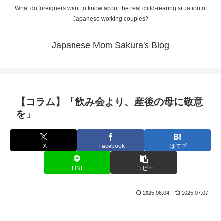
What do foreigners want to know about the real child-rearing situation of
Japanese working couples?
Japanese Mom Sakura's Blog
【コラム】「飲み会より、産後の母に敬意
を」
X
Facebook
はてブ
LINE
コピー
2025.06.04
2025.07.07