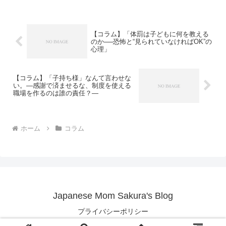
ます。洗濯、掃除、上の子の送迎、下の
子の抱っこ。誰かが「理想...
【コラム】「体罰は子どもに何を教える
のか──恐怖と“見られていなければOK”の
心理」
【コラム】「子持ち様」なんて言わせな
い。―感謝で済ませるな、制度を使える
職場を作るのは誰の責任？―
ホーム
コラム
Japanese Mom Sakura's Blog
プライバシーポリシー