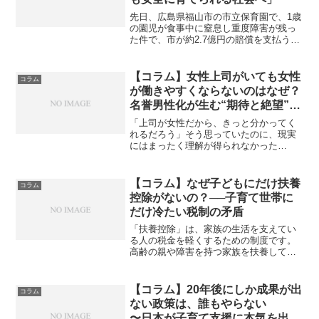
先日、広島県福山市の市立保育園で、1歳
の園児が食事中に窒息し重度障害が残っ
た件で、市が約2.7億円の賠償を支払うこ
とで和解するという報道がありました。
このニュースには、SNSなどで以下のよ
うな声が多く見られます。「そんなに高
【コラム】女性上司がいても女性
コラム
額な賠償金を認め...
が働きやすくならないのはなぜ？
名誉男性化が生む“期待と絶望”の
ギャップとは｜共働き・妊娠・両
「上司が女性だから、きっと分かってく
立のリアル
れるだろう」そう思っていたのに、現実
にはまったく理解が得られなかった
――。女性管理職の登用が少しずつ進む
中で、実際に働く現場では「女性上司が
いるのに全然働きやすくならない」「む
【コラム】なぜ子どもにだけ扶養
コラム
しろプレッシャーが増した」と...
控除がないの？──子育て世帯に
だけ冷たい税制の矛盾
「扶養控除」は、家族の生活を支えてい
る人の税金を軽くするための制度です。
高齢の親や障害を持つ家族を扶養してい
れば、税金を少し少なくしてもらえま
す。とても大切な仕組みです。しかし
――私たちが日々育てている「子ども」
【コラム】20年後にしか成果が出
コラム
には、この控除が基本的にあり...
ない政策は、誰もやらない
〜日本が子育て支援に本気を出せ