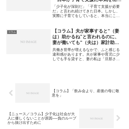
ない構造的理由〜
「少子化が深刻だ」「子育て支援が必要
だ」と言われ続けてきた日本。しかし、
実際に子育てをしていると、本当にこの
国は子どもと家庭を支える気があるのか
と、疑いたくなる場面が多くあります。
なぜ、日本では子育て支援がなかなか本
【コラム】夫が家事すると“（妻
コラム
気で進まないのでしょうか...
は）助かるね”と言われるのに、
妻が働いても“（夫は）家計助か
るね”とは言われないのはなぜ？
共働き世帯が増えるなかで、ふと感じる
共働き家庭に残る無意識の偏見
違和感があります。夫が家事や育児に少
しでも手を貸すと、妻の私は「旦那さん
に助けてもらってありがたいね」「助か
るね」と言われるのに、私がフルタイム
で働いて家計を支えても、なぜ夫は「奥
さんに家計助けてもらって...
【コラム】「飲み会より、産後の母に敬
意を」
【ニュース／コラム】少子化は社会が大
人に優しくないことが原因──負のループ
から抜け出すために