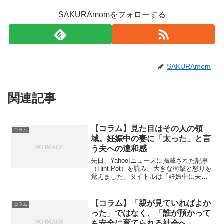
SAKURAmomをフォローする
SAKURAmom
関連記事
【コラム】見た目はその人の領
コラム
域。妊娠中の妻に「太った」と言
う夫への違和感
先日、Yahoo!ニュースに掲載された記事
（Hint-Pot）を読み、大きな衝撃と怒りを
覚えました。タイトルは「妊娠中に夫が
『パートナーが大きくなっていくのきつ
い』 言ってはいけない言葉に妻はショ
ック、取った行動に喝采」というもので
【コラム】「親が見ていればよか
コラム
す。出典...
った」ではなく、「誰が預かって
も安全に育てられる社会へ」