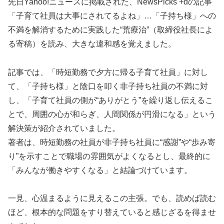
先日Yahoo!ニュースに掲載された、NewsPicks +dの記事
「子育て社員は大事にされてるよね」…「子持ち様」への
不満を解消するために実践した“荒療治”（取締役社長によ
る寄稿）を読み、大きな違和感を覚えました。
記事では、「時短勤務で夕方に帰る子育て社員」に対し
て、「子持ち様」と陰口を叩く非子持ち社員の不満に対
し、「子育て社員の側が“ありがとう”を繰り返し伝えるこ
とで、周囲の心が和らぎ、人間関係が円滑になる」という
解決策が紹介されていました。
著者は、時短勤務の社員が非子持ち社員に“感謝”や“歩み寄
り”を示すことで職場の雰囲気がよくなるとし、最終的に
「みんなが働きやすくなる」と結論づけています。
一見、心温まるように見えるこの主張。でも、読めば読む
ほど、根本的な問題をすり替えていると感じざるを得ませ