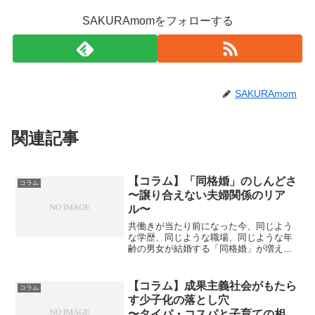
SAKURAmomをフォローする
SAKURAmom
関連記事
【コラム】「同格婚」のしんどさ
コラム
〜譲り合えない夫婦関係のリア
ル〜
共働きが当たり前になった今、同じよう
な学歴、同じような職場、同じような年
齢の男女が結婚する「同格婚」が増えて
います。お互い対等な立場でパートナー
を選び、家事も育児も収入もシェアしな
がら、理想的に見えるこの関係。でも実
【コラム】成果主義社会がもたら
コラム
は、この「同格」であるが...
す少子化の落とし穴
〜タイパ・コスパと子育ての相性