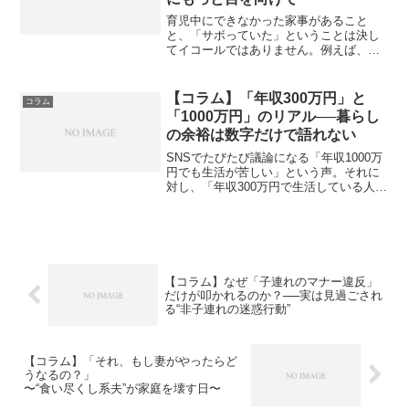
育児中にできなかった家事があること
と、「サボっていた」ということは決し
てイコールではありません。例えば、人
が1人しかいない状況で、1日中2本の電話
が同時に鳴り続けていたとしましょう。
その人が休むことなく、1本の電話を取り
【コラム】「年収300万円」と
コラム
続けていたとしても、...
「1000万円」のリアル──暮らし
の余裕は数字だけで語れない
SNSでたびたび議論になる「年収1000万
円でも生活が苦しい」という声。それに
対し、「年収300万円で生活している人も
いるのに、贅沢だ」という反論も根強く
あります。数字だけを見れば、年収1000
万円は高所得層に思えますが、現実の暮
らしぶりは...
【コラム】なぜ「子連れのマナー違反」
だけが叩かれるのか？──実は見過ごされ
る“非子連れの迷惑行動”
【コラム】「それ、もし妻がやったらど
うなるの？」
〜“食い尽くし系夫”が家庭を壊す日〜