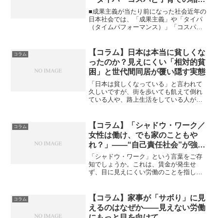
の悪さとは〜
■成果主義が当たり前になった社会近年の
日本社会では、「成果主義」や「タイパ
（タイムパフォーマンス）」「コスパ
（コストパフォーマンス）」という言葉
が当たり前のように使われています。な
るべく早く、なるべく無駄を省き、効率
【コラム】日本は本当に貧しくな
コラム
よく成果を出す──そんな...
ったのか？見えにくい「相対的貧
困」と世代間同居が覆い隠す実態
「日本は貧しくなっている」と言われて
久しいですが、街を歩いても飢えて倒れ
ている人や、路上生活をしている人があ
ふれているわけではありません。この
「貧しいのに見えにくい」現象はどこか
ら来るのでしょうか？今回は日本の「見
【コラム】「シャドウ・ワーク／
コラム
えにくい貧困」の実態と、親...
女性は働け、でも家のこともや
れ？」――“自己責任社会”が強い
る二重労働
「シャドウ・ワーク」という言葉をご存
知でしょうか。これは、賃金が発生せ
ず、目に見えにくい労働のことを指しま
す。家事や育児、PTA活動、職場での雑
務や感情労働も含まれます。近年、こう
したシャドウ・ワークが女性のキャリア
【コラム】家事が「サボり」に見
コラム
に与える影響についての議...
えるのはなぜか――見えない労働
にもっと目を向けて