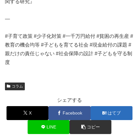
関する研究』
—
#子育て政策 #少子化対策 #一千万円給付 #貧困の再生産 #
教育の機会均等 #子どもを育てる社会 #現金給付の課題 #
親だけの責任じゃない #社会保障の設計 #子どもを守る制
度
コラム
シェアする
X
Facebook
はてブ
LINE
コピー