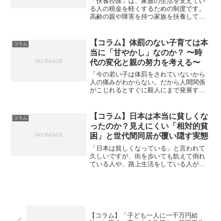
「扶養控除」は、家族の生活を支えてい
る人の税金を軽くするための制度です。
高齢の親や障害を持つ家族を扶養してい
れば、税金を少し少なくしてもらえま
す。とても大切な仕組みです。しかし
――私たちが日々育てている「子ども」
【コラム】体罰のない子育ては本
コラム
には、この控除が基本的にあり...
当に「甘やかし」なのか？ 〜時
代の変化と親の努力を考える〜
「今の若い子は体罰をされていないから
人の痛みがわからない。だから人間関係
がこじれるとすぐに殺人にまで発展す
る」——そんな言説を、見聞きしたこと
はありませんか？一見もっともらしく聞
こえるこの主張。しかし、現代の子育て
【コラム】日本は本当に貧しくな
コラム
の実情や、最新の発達科学に...
ったのか？見えにくい「相対的貧
困」と世代間同居が覆い隠す実態
「日本は貧しくなっている」と言われて
久しいですが、街を歩いても飢えて倒れ
ている人や、路上生活をしている人があ
ふれているわけではありません。この
「貧しいのに見えにくい」現象はどこか
ら来るのでしょうか？今回は日本の「見
えにくい貧困」の実態と、親...
【コラム】「子ども一人に一千万円給