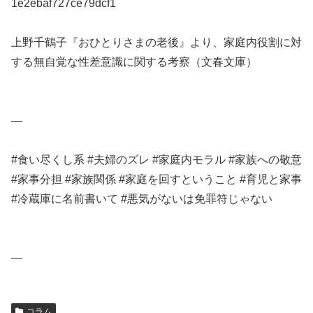
1e2ebaf727ce79dcf1
上野千鶴子『おひとりさまの老後』より、家庭内役割に対
する無自覚な性差意識に関する考察（文春文庫）
—
#食い尽くし系 #夫婦のズレ #家庭内モラル #家族への敬意
#家事分担 #家族関係 #家庭を回すということ #育児と家事
#冷蔵庫に名前書いて #悪気がないは免罪符じゃない
—
コラム