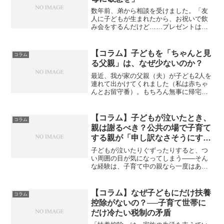
数年前、弟から相談を受けました。「友
人に子どもが生まれたから、お祝いで飲
み会をするんだけど……プレゼントは何
がいいかな？」弟としては善意で相談し
てくれていたのだと思います。でも、私
は即答しました。「飲み会はやめなさ
【コラム】子どもを「ちゃんと見
コラム
い。」一瞬、弟は驚いていた...
る父親」は、なぜ少ないのか？
最近、我が家の父親（夫）が子ども2人を
連れて出かけてくれました（私は赤ちゃ
んとお留守番）。もちろん無事に帰宅
し、道中の様子も丁寧に教えてくれまし
た。着替えやおむつ、けがの注意、食事
やトイレなど、私が一緒にいるときと同
【コラム】子どもが泣いたとき、
コラム
じように子どもたちのお世...
親は謝るべき？公共の場で子育て
する親が「申し訳なさそうにすべ
き」という空気への違和感
子どもが泣いたりぐずったりすると、つ
い周囲の目が気になってしまう――そん
な経験は、子育て中の親なら一度はある
のではないでしょうか。「泣くのは仕方
ないけど、親が申し訳なさそうにしない
と腹が立つ」「あやしていない親を見る
【コラム】なぜ子どもにだけ扶養
コラム
と不快だ」という声もあり...
控除がないの？──子育て世帯に
だけ冷たい税制の矛盾