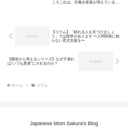
ころこれは、共働き家庭が増えている
今、現実を見ていない理想論に感じるこ
とがありませんか？私たち夫婦もフルタ
イム共働きで、子どもがいます。朝は登
園・通勤の準備でバタバタ、...
【コラム】「頼れる人を見つけましょ
う」では限界があります 〜人間関係に頼
らない育児支援を〜
【構造から考えるシリーズ】なぜ子連れ
は“いつも悪者”にされるのか？
ホーム
コラム
Japanese Mom Sakura's Blog