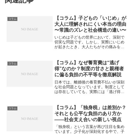
【コラム】子どもの「いじめ」が
コラム
大人に理解されにくい本当の理由
〜常識のズレと社会構造の違い〜
いじめは子どもの世界において、深刻で
切実な問題です。しかし、実際にいじめ
が起きたとき、大人たちがその痛みを真
剣に受け止められない場面が少なくあり
ません。「気にしすぎじゃない？」「嫌
ならやめればいいのに」といった言葉
【コラム】なぜ養育費は“逃げ
コラム
が、むしろ傷口を広げてしま...
得”なのか？制度の甘さと親権者
に偏る負担の不平等を徹底解説
日本では、離婚後の養育費不払いが深刻
な社会問題となっています。制度として
は存在していても、実際には「逃げ得」
がまかり通り、親権を持った側ばかりが
精神的・経済的・肉体的に追い詰められ
る構造があります。---■養育費は子どもの
【コラム】「独身税」は差別か？
コラム
ための費用のはずな...
それとも公平な負担のあり方か
――社会支え合いの新しい視点
「独身税」という言葉が再び注目を集め
ています。少子化が深刻化する中で、子