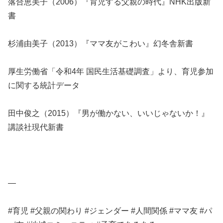
落合恵美子（2006）『育児する父親の時代』NHK出版新
書
杉浦由美子（2013）『ママ友がこわい』幻冬舎新書
厚生労働省「令和4年 国民生活基礎調査」より、育児参加
に関する統計データ
田中俊之（2015）『男が働かない、いいじゃないか！』
講談社現代新書
—
#育児 #父親の関わり #ジェンダー #人間関係 #ママ友 #パ