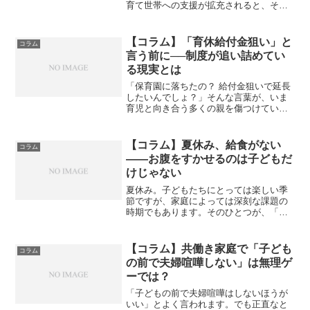
育て世帯への支援が拡充されると、その
財源の一部を「独身者が負担するのでは
ないか」とする議論が沸き起こり、ネッ
トでは「独身いじめでは？」「独身差別
【コラム】「育休給付金狙い」と
コラム
だ」といった声が多数見ら...
言う前に──制度が追い詰めてい
る現実とは
「保育園に落ちたの？ 給付金狙いで延長
したいんでしょ？」そんな言葉が、いま
育児と向き合う多くの親を傷つけていま
す。しかし本当に責められるべきは、親
たちではなく「制度の不備」ではないで
しょうか。---■ 1歳で復帰しなければなら
【コラム】夏休み、給食がない
コラム
ない空気感日本...
——お腹をすかせるのは子どもだ
けじゃない
夏休み。子どもたちにとっては楽しい季
節ですが、家庭によっては深刻な課題の
時期でもあります。そのひとつが、「給
食がないことで、家庭の食事負担が一気
に増す」という問題です。特に経済的に
余裕のない家庭では、子どもに食べさせ
【コラム】共働き家庭で「子ども
コラム
るために、親自身が食事を...
の前で夫婦喧嘩しない」は無理ゲ
ーでは？
「子どもの前で夫婦喧嘩はしないほうが
いい」とよく言われます。でも正直なと